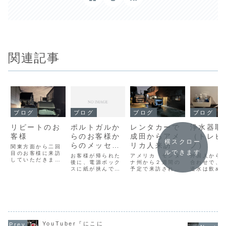
関連記事
ブログ
ブログ
ブログ
ブログ
リピートのお
ポルトガルか
レンタカーで
浄水器取
客様
らのお客様か
成田からアメ
（トレビ
横スクロー
らのメッセー
リカ人来訪
ノ）
関東方面から二回
ルできます
目のお客様に来訪
ジ
お客様が帰られた
アメリカ モンタ
外国人から
していただきまし
後に、電源ボック
ナ州から２週間の
合わせで、
た。土曜日の夜に
スに紙が挟んであ
予定で来訪されま
道水は飲め
お越しいただき、
った。Googleで
した。この後、岐
との問い合
一緒に近くの中華
翻訳してみた。こ
阜、能登半島、富
あり、『飲
料理屋さんで乾杯
ういうのが一番う
士急ハイランドに
よ』と返答
生ビール大ジョッ
れしい。明日から
行かれるそうで
たが、浄水
キとハイボール４
も、２泊３日で来
す。物干しも使っ
けることで
杯くらい飲み餃
ていただけること
ていただきまし
して飲める
子、エビマヨ、鶏
に感謝。
た。お褒めの言葉
設置しまし
から、焼きそば等
をいただきまし
YouTuber『にこに
など食べておなか