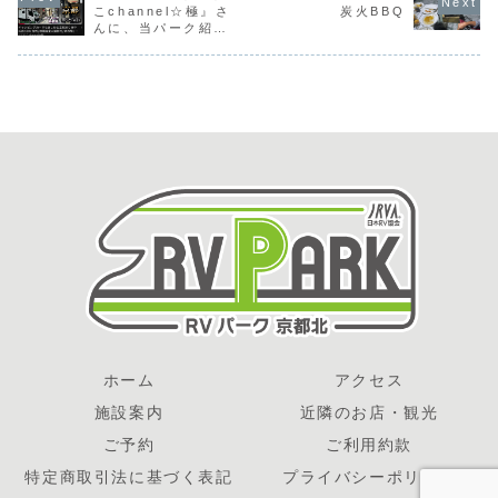
た。
こchannel☆極』さ
炭火BBQ
一杯。翌朝の日曜
んに、当パーク紹介
日は近くの船岡温
泉...
していただきまし
た。
ホーム
アクセス
施設案内
近隣のお店・観光
ご予約
ご利用約款
特定商取引法に基づく表記
プライバシーポリシー